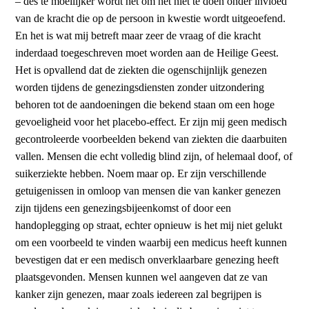
– des te moeilijker wordt het om het niet te doen onder invloed
van de kracht die op de persoon in kwestie wordt uitgeoefend.
En het is wat mij betreft maar zeer de vraag of die kracht
inderdaad toegeschreven moet worden aan de Heilige Geest.
Het is opvallend dat de ziekten die ogenschijnlijk genezen
worden tijdens de genezingsdiensten zonder uitzondering
behoren tot de aandoeningen die bekend staan om een hoge
gevoeligheid voor het placebo-effect. Er zijn mij geen medisch
gecontroleerde voorbeelden bekend van ziekten die daarbuiten
vallen. Mensen die echt volledig blind zijn, of helemaal doof, of
suikerziekte hebben. Noem maar op. Er zijn verschillende
getuigenissen in omloop van mensen die van kanker genezen
zijn tijdens een genezingsbijeenkomst of door een
handoplegging op straat, echter opnieuw is het mij niet gelukt
om een voorbeeld te vinden waarbij een medicus heeft kunnen
bevestigen dat er een medisch onverklaarbare genezing heeft
plaatsgevonden. Mensen kunnen wel aangeven dat ze van
kanker zijn genezen, maar zoals iedereen zal begrijpen is