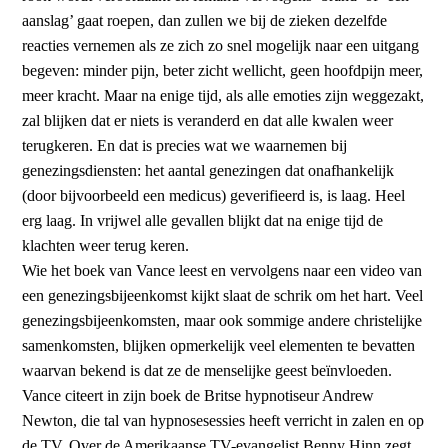
aanslag’ gaat roepen, dan zullen we bij de zieken dezelfde
reacties vernemen als ze zich zo snel mogelijk naar een uitgang
begeven: minder pijn, beter zicht wellicht, geen hoofdpijn meer,
meer kracht. Maar na enige tijd, als alle emoties zijn weggezakt,
zal blijken dat er niets is veranderd en dat alle kwalen weer
terugkeren. En dat is precies wat we waarnemen bij
genezingsdiensten: het aantal genezingen dat onafhankelijk
(door bijvoorbeeld een medicus) geverifieerd is, is laag. Heel
erg laag. In vrijwel alle gevallen blijkt dat na enige tijd de
klachten weer terug keren.
Wie het boek van Vance leest en vervolgens naar een video van
een genezingsbijeenkomst kijkt slaat de schrik om het hart. Veel
genezingsbijeenkomsten, maar ook sommige andere christelijke
samenkomsten, blijken opmerkelijk veel elementen te bevatten
waarvan bekend is dat ze de menselijke geest beïnvloeden.
Vance citeert in zijn boek de Britse hypnotiseur Andrew
Newton, die tal van hypnosesessies heeft verricht in zalen en op
de TV. Over de Amerikaanse TV-evangelist Benny Hinn zegt