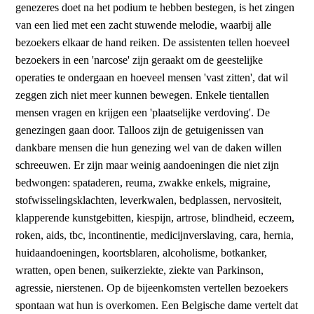
genezeres doet na het podium te hebben bestegen, is het zingen
van een lied met een zacht stuwende melodie, waarbij alle
bezoekers elkaar de hand reiken. De assistenten tellen hoeveel
bezoekers in een 'narcose' zijn geraakt om de geestelijke
operaties te ondergaan en hoeveel mensen 'vast zitten', dat wil
zeggen zich niet meer kunnen bewegen. Enkele tientallen
mensen vragen en krijgen een 'plaatselijke verdoving'. De
genezingen gaan door. Talloos zijn de getuigenissen van
dankbare mensen die hun genezing wel van de daken willen
schreeuwen. Er zijn maar weinig aandoeningen die niet zijn
bedwongen: spataderen, reuma, zwakke enkels, migraine,
stofwisselingsklachten, leverkwalen, bedplassen, nervositeit,
klapperende kunstgebitten, kiespijn, artrose, blindheid, eczeem,
roken, aids, tbc, incontinentie, medicijnverslaving, cara, hernia,
huidaandoeningen, koortsblaren, alcoholisme, botkanker,
wratten, open benen, suikerziekte, ziekte van Parkinson,
agressie, nierstenen. Op de bijeenkomsten vertellen bezoekers
spontaan wat hun is overkomen. Een Belgische dame vertelt dat