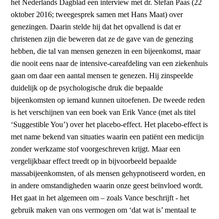
het Nederlands Dagblad een interview met dr. Stefan Paas (22
oktober 2016; tweegesprek samen met Hans Maat) over
genezingen. Daarin stelde hij dat het opvallend is dat er
christenen zijn die beweren dat ze de gave van de genezing
hebben, die tal van mensen genezen in een bijeenkomst, maar
die nooit eens naar de intensive-careafdeling van een ziekenhuis
gaan om daar een aantal mensen te genezen. Hij zinspeelde
duidelijk op de psychologische druk die bepaalde
bijeenkomsten op iemand kunnen uitoefenen. De tweede reden
is het verschijnen van een boek van Erik Vance (met als titel
‘Suggestible You’) over het placebo-effect. Het placebo-effect is
met name bekend van situaties waarin een patiënt een medicijn
zonder werkzame stof voorgeschreven krijgt. Maar een
vergelijkbaar effect treedt op in bijvoorbeeld bepaalde
massabijeenkomsten, of als mensen gehypnotiseerd worden, en
in andere omstandigheden waarin onze geest beïnvloed wordt.
Het gaat in het algemeen om – zoals Vance beschrijft - het
gebruik maken van ons vermogen om ‘dat wat is’ mentaal te