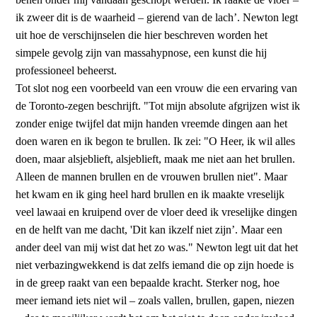
ik zweer dit is de waarheid – gierend van de lach’. Newton legt
uit hoe de verschijnselen die hier beschreven worden het
simpele gevolg zijn van massahypnose, een kunst die hij
professioneel beheerst.
Tot slot nog een voorbeeld van een vrouw die een ervaring van
de Toronto-zegen beschrijft. "Tot mijn absolute afgrijzen wist ik
zonder enige twijfel dat mijn handen vreemde dingen aan het
doen waren en ik begon te brullen. Ik zei: "O Heer, ik wil alles
doen, maar alsjeblieft, alsjeblieft, maak me niet aan het brullen.
Alleen de mannen brullen en de vrouwen brullen niet". Maar
het kwam en ik ging heel hard brullen en ik maakte vreselijk
veel lawaai en kruipend over de vloer deed ik vreselijke dingen
en de helft van me dacht, 'Dit kan ikzelf niet zijn’. Maar een
ander deel van mij wist dat het zo was." Newton legt uit dat het
niet verbazingwekkend is dat zelfs iemand die op zijn hoede is
in de greep raakt van een bepaalde kracht. Sterker nog, hoe
meer iemand iets niet wil – zoals vallen, brullen, gapen, niezen