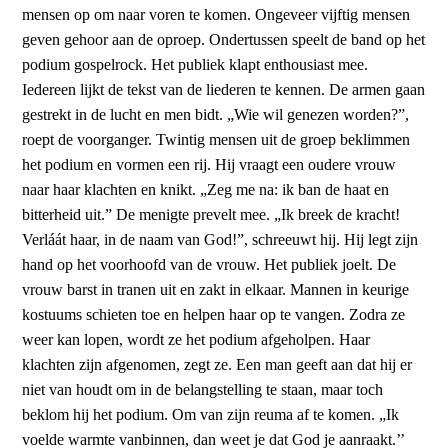
mensen op om naar voren te komen. Ongeveer vijftig mensen
geven gehoor aan de oproep. Ondertussen speelt de band op het
podium gospelrock. Het publiek klapt enthousiast mee.
Iedereen lijkt de tekst van de liederen te kennen. De armen gaan
gestrekt in de lucht en men bidt. „Wie wil genezen worden?”,
roept de voorganger. Twintig mensen uit de groep beklimmen
het podium en vormen een rij. Hij vraagt een oudere vrouw
naar haar klachten en knikt. „Zeg me na: ik ban de haat en
bitterheid uit.” De menigte prevelt mee. „Ik breek de kracht!
Verláát haar, in de naam van God!”, schreeuwt hij. Hij legt zijn
hand op het voorhoofd van de vrouw. Het publiek joelt. De
vrouw barst in tranen uit en zakt in elkaar. Mannen in keurige
kostuums schieten toe en helpen haar op te vangen. Zodra ze
weer kan lopen, wordt ze het podium afgeholpen. Haar
klachten zijn afgenomen, zegt ze. Een man geeft aan dat hij er
niet van houdt om in de belangstelling te staan, maar toch
beklom hij het podium. Om van zijn reuma af te komen. „Ik
voelde warmte vanbinnen, dan weet je dat God je aanraakt.’’