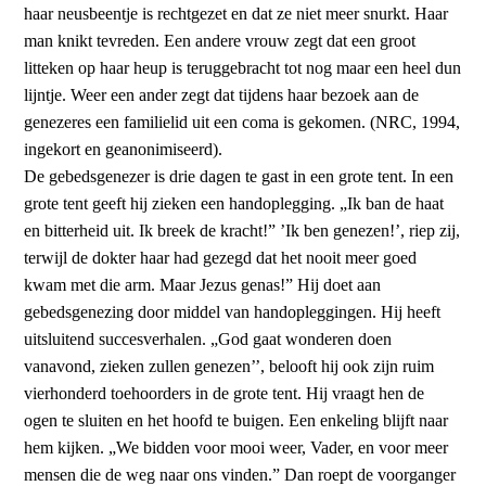
haar neusbeentje is rechtgezet en dat ze niet meer snurkt. Haar
man knikt tevreden. Een andere vrouw zegt dat een groot
litteken op haar heup is teruggebracht tot nog maar een heel dun
lijntje. Weer een ander zegt dat tijdens haar bezoek aan de
genezeres een familielid uit een coma is gekomen. (NRC, 1994,
ingekort en geanonimiseerd).
De gebedsgenezer is drie dagen te gast in een grote tent. In een
grote tent geeft hij zieken een handoplegging. „Ik ban de haat
en bitterheid uit. Ik breek de kracht!” ’Ik ben genezen!’, riep zij,
terwijl de dokter haar had gezegd dat het nooit meer goed
kwam met die arm. Maar Jezus genas!” Hij doet aan
gebedsgenezing door middel van handopleggingen. Hij heeft
uitsluitend succesverhalen. „God gaat wonderen doen
vanavond, zieken zullen genezen’’, belooft hij ook zijn ruim
vierhonderd toehoorders in de grote tent. Hij vraagt hen de
ogen te sluiten en het hoofd te buigen. Een enkeling blijft naar
hem kijken. „We bidden voor mooi weer, Vader, en voor meer
mensen die de weg naar ons vinden.” Dan roept de voorganger