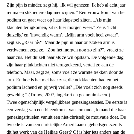
Zijn pijn is minder, zegt hij. „Ik wil genezen. Ik heb al acht jaar
reuma en slik iedere dag medicijnen.’’ Een vrouw komt van het
podium en gaat weer op haar klapstoel zitten. „Als mijn
klachten terugkomen, zit ik hier morgen weer.” Ze is ’licht
duizelig’ en ’inwendig warm’. „Mijn arm voelt heel zwaar”,
zegt ze. „Raar hè?’’ Maar de pijn in haar ontstoken arm is
verdwenen, zegt ze. „Zou het morgen nog zo zijn?”, vraagt ze
haar zus. Het duizelt haar als ze wil opstaan. De volgende dag
zijn haar pijnklachten niet teruggekeerd, vertelt ze aan de
telefoon. Maar, zegt ze, soms voelt ze warmte trekken door de
arm. En hoe is het met haar zus, die nekklachten had en het
podium lachend en pijnvrij verliet? „Die voelt zich nog steeds
geweldig.” (Trouw, 2007, ingekort en geanonimiseerd).
Twee ogenschijnlijk vergelijkbare genezingssessies. De eerste is
een verslag van een bijeenkomst van Jomanda, iemand die haar
genezingsrituelen vanuit een niet-christelijke motivatie doet. De
tweede is van een christelijke Amerikaanse gebedsgenezer. Is
dit het werk van de Heilige Geest? Of is hier iets anders aan de