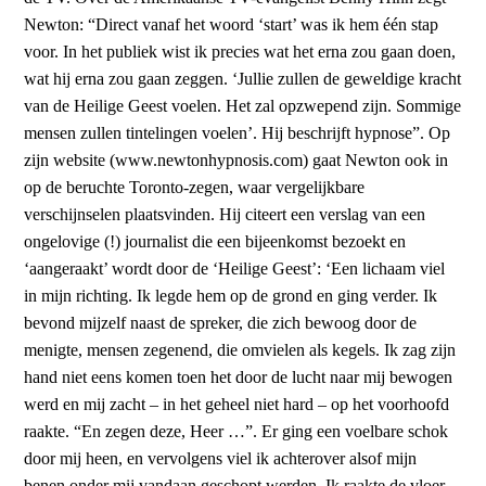
Newton: “Direct vanaf het woord ‘start’ was ik hem één stap
voor. In het publiek wist ik precies wat het erna zou gaan doen,
wat hij erna zou gaan zeggen. ‘Jullie zullen de geweldige kracht
van de Heilige Geest voelen. Het zal opzwepend zijn. Sommige
mensen zullen tintelingen voelen’. Hij beschrijft hypnose”. Op
zijn website (www.newtonhypnosis.com) gaat Newton ook in
op de beruchte Toronto-zegen, waar vergelijkbare
verschijnselen plaatsvinden. Hij citeert een verslag van een
ongelovige (!) journalist die een bijeenkomst bezoekt en
‘aangeraakt’ wordt door de ‘Heilige Geest’: ‘Een lichaam viel
in mijn richting. Ik legde hem op de grond en ging verder. Ik
bevond mijzelf naast de spreker, die zich bewoog door de
menigte, mensen zegenend, die omvielen als kegels. Ik zag zijn
hand niet eens komen toen het door de lucht naar mij bewogen
werd en mij zacht – in het geheel niet hard – op het voorhoofd
raakte. “En zegen deze, Heer …”. Er ging een voelbare schok
door mij heen, en vervolgens viel ik achterover alsof mijn
benen onder mij vandaan geschopt werden. Ik raakte de vloer –