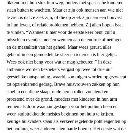
tikkend met hun stok hun weg, ouders met spastische kinderen
staan buiten te wachten. Maar er zijn ook mensen aan wie niet
te zien is dat ze ziek zijn, of die op zoek zijn naar een houvast
in hun leven, of relatieproblemen hebben. Zij allen hopen baat
te vinden. “Wanneer u hier voor de eerste keer bent, zult u
misschien eventjes moeten wennen aan de enorme afmetingen
en de massaliteit van het geheel. Maar wees gerust, alles
gebeurt in een gemoedelijke sfeer en iedereen is hier gelijk.
Wees ook niet bang voor wat er mag gebeuren.” In deze
ambiance worden bezoekers vergast op twee tot drie uur
geestelijke ontspanning, waarbij sommigen worden opgezweept
tot opzienbarend gedrag. Brave huisvrouwen zakken op hun
stoel in een diepe slaap, oude heren rollen zuchtend en
proestend over de grond, moeders met kinderen in hun arm
rennen als door waanzin geslagen voor het podium heen en
weer, stuiptrekkende meisjes beginnen om hulp te krijsen,
keurige huisvaders staan als verkeer regelende politieagenten op
het podium, weer anderen laten harde boeren. Het eerste wat de