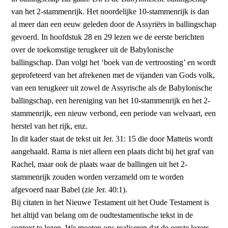
van het 2-stammenrijk. Het noordelijke 10-stammenrijk is dan
al meer dan een eeuw geleden door de Assyriërs in ballingschap
gevoerd. In hoofdstuk 28 en 29 lezen we de eerste berichten
over de toekomstige terugkeer uit de Babylonische
ballingschap. Dan volgt het ‘boek van de vertroosting’ en wordt
geprofeteerd van het afrekenen met de vijanden van Gods volk,
van een terugkeer uit zowel de Assyrische als de Babylonische
ballingschap, een hereniging van het 10-stammenrijk en het 2-
stammenrijk, een nieuw verbond, een periode van welvaart, een
herstel van het rijk, enz.
In dit kader staat de tekst uit Jer. 31: 15 die door Matteüs wordt
aan­gehaald. Rama is niet alleen een plaats dicht bij het graf van
Rachel, maar ook de plaats waar de ballingen uit het 2-
stammenrijk zouden worden verzameld om te worden
afgevoerd naar Babel (zie Jer. 40:1).
Bij citaten in het Nieuwe Testament uit het Oude Testament is
het altijd van belang om de oud­testamentische tekst in de
context te lezen. We moeten ons realiseren dat de eerste lezers