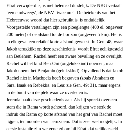
Efrat verwijderd is, is niet helemaal duidelijk. De NBG vertaalt
‘een eindweegs’, de NBV ‘twee uur’. De betekenis van het
Hebreeuwse woord dat hier gebruikt is, is onduidelijk.
Voorgestelde vertalingen zijn een ploeglengte (400 el, ongeveer
200 meter) of de afstand tot de horizon (ongeveer 5 km). Het is
in elk geval een relatief korte afstand geweest. In Gen. 48, waar
Jakob terugkijkt op deze geschiedenis, wordt Efrat gelijkgesteld
aan Betlehem. Rachel heeft een zware bevalling en ze overlijdt.
Rachel wil het kind Ben-Oni (ongelukskind) noemen, maar
Jakob noemt het Benjamin (gelukskind). Opvallend is dat Jakob
Rachel niet in Machpela heeft begraven (zoals Abraham en
Sara, Isaak en Rebekka, en Lea; zie Gen. 49: 31), maar ergens
in de buurt van de plek waar ze overleden is.
Jeremia haalt deze geschiedenis aan. Als hij spreekt over een
stem die in Rama wordt gehoord, dan krijgen we sterk de
indruk dat Rama op korte afstand van het graf van Rachel moet
liggen, ten noorden van Jeruzalem. Dat is zeer wel mogelijk. In
eerste instantie zijn we geneigd om bij Efrat, dat gelijkgesteld