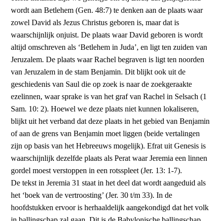
wordt aan Betlehem (Gen. 48:7) te denken aan de plaats waar
zowel David als Jezus Christus geboren is, maar dat is
waarschijnlijk onjuist. De plaats waar David geboren is wordt
altijd omschreven als ‘Betlehem in Juda’, en ligt ten zuiden van
Jeruzalem. De plaats waar Rachel begraven is ligt ten noorden
van Jeruzalem in de stam Benjamin. Dit blijkt ook uit de
geschiedenis van Saul die op zoek is naar de zoek­geraakte
ezelinnen, waar sprake is van het graf van Rachel in Selsach (1
Sam. 10: 2). Hoewel we deze plaats niet kunnen lokaliseren,
blijkt uit het verband dat deze plaats in het gebied van Benjamin
of aan de grens van Benjamin moet liggen (beide vertalingen
zijn op basis van het Hebreeuws mogelijk). Efrat uit Genesis is
waarschijnlijk dezelfde plaats als Perat waar Jeremia een linnen
gordel moest verstoppen in een rotsspleet (Jer. 13: 1-7).
De tekst in Jeremia 31 staat in het deel dat wordt aangeduid als
het ‘boek van de vertroosting’ (Jer. 30 t/m 33). In de
hoofdstukken ervoor is her­haaldelijk aangekondigd dat het volk
in ballingschap zal gaan. Dit is de Babylonische ballingschap