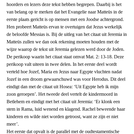
hoorders en lezers deze tekst hebben begrepen. Daarbij is het
van belang op te merken dat het Evangelie naar Matteüs in de
eerste plaats gericht is op mensen met een Joodse achtergrond.
Hen probeert Matteüs ervan te overtuigen dat Jezus werkelijk
de beloofde Messias is. Bij de uitleg van het citaat uit Jeremia in
Matteüs zullen we dan ook rekening moeten houden met de
wijze waarop de tekst uit Jeremia gelezen werd door de Joden.
De perikoop waarin het citaat staat omvat Mat. 2: 13-18. Deze
perikoop valt uiteen in twee delen. In het eerste deel wordt
verteld hoe Jozef, Maria en Jezus naar Egypte vluchten nadat
Jozef in een droom gewaar­schuwd was voor Herodus. Dit deel
eindigt dan met de citaat uit Hosea: ‘Uit Egypte heb ik mijn
zoon geroepen’. Het tweede deel vertelt de kindermoord in
Betlehem en eindigt met het citaat uit Jeremia: ‘Er klonk een
stem in Rama, luid wenend en klagend. Rachel beweende haar
kinderen en wilde niet worden getroost, want ze zijn er niet
meer’.
Het eerste dat opvalt is de parallel met de oudtestamentische