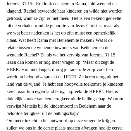
Jeremia 31:15: ‘Er klonk een stem in Rama, luid wenend en
klagend. Rachel beweende haar kinderen en wilde niet worden
getroost, want ze zijn er niet meer.’ Het is een bekend ge­deelte
uit de verhalen rond de geboorte van Jezus Christus, maar als
we wat beter naden­ken is het op zijn minst een opmerkelijk
citaat. Wat heeft Rama met Betlehem te maken? Wat is de
relatie tussen de wenende inwoners van Betlehem en de
wenende Rachel? En als we het vervolg van Jeremia 31:15
lezen dan komen er nog meer vragen op: ‘Maar dit zegt de
HEER: Huil niet langer, droog je tranen. Je zorg voor hen
wordt nu beloond – spreekt de HEER. Ze keren terug uit het
land van de vijand. Je hebt een hoopvolle toekomst, je kinderen
keren naar hun eigen land terug – spreekt de HEER’. Hier is
duidelijk sprake van een terugkeer uit de ballingschap. Waarom
verwijst Matteüs bij de kindermoord in Betlehem naar de
beloofde terugkeer uit de ballingschap?
Om meer inzicht in het antwoord op deze vragen te krijgen
zullen we ons in de eerste plaats moeten afvragen hoe de eerste