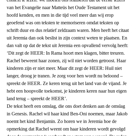
van het Evangelie naar Matteüs het Oude Testament uit het
hoofd kenden, en men in die tijd veel meer dan wij erop
geoefend was om teksten te memoriseren omdat teksten op
schrift duur en dus relatief zeldzaam waren. Men heeft het citaat
uit Jeremia dan ook beslist in zijn context weten te plaatsen. En
dan valt op dat de tekst uit Jeremia een opvallend vervolg heeft:
‘Dit zegt de HEER: In Rama hoort men klagen, bitter treuren.
Rachel beweent haar zonen, zij wil niet worden getroost. Haar
kinderen zijn er niet meer. Maar dit zegt de HEER: Huil niet
langer, droog je tranen. Je zorg voor hen wordt nu beloond –
spreekt de HEER. Ze keren terug uit het land van de vijand. Je
hebt een hoopvolle toekomst, je kinderen keren naar hun eigen
land terug – spreekt de HEER’.
De tekst heeft een omslag, die ons doet denken aan de omslag
in Genesis. Rachel wil haar kind Ben-Oni noemen, maar Jakob
noemt het kind Benjamin. Zo horen we in Jeremia hoe de
opmerking dat Rachel weent om haar kinderen wordt gevolgd