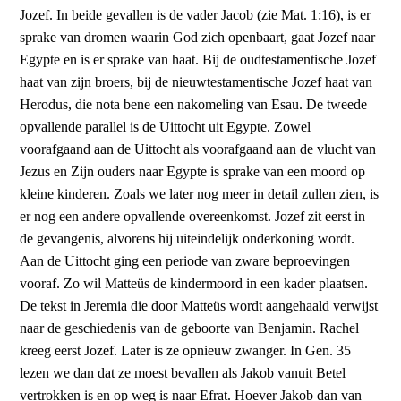
Jozef. In beide gevallen is de vader Jacob (zie Mat. 1:16), is er
sprake van dromen waarin God zich openbaart, gaat Jozef naar
Egypte en is er sprake van haat. Bij de oudtestamentische Jozef
haat van zijn broers, bij de nieuw­testamen­ti­sche Jozef haat van
Herodus, die nota bene een nakomeling van Esau. De tweede
opvallende parallel is de Uittocht uit Egypte. Zowel
voorafgaand aan de Uittocht als voorafgaand aan de vlucht van
Jezus en Zijn ouders naar Egypte is sprake van een moord op
kleine kinderen. Zoals we later nog meer in detail zullen zien, is
er nog een andere opvallende overeenkomst. Jozef zit eerst in
de gevangenis, alvorens hij uiteindelijk onderkoning wordt.
Aan de Uittocht ging een periode van zware beproevingen
vooraf. Zo wil Matteüs de kindermoord in een kader plaatsen.
De tekst in Jeremia die door Matteüs wordt aangehaald verwijst
naar de geschiedenis van de geboorte van Benjamin. Rachel
kreeg eerst Jozef. Later is ze opnieuw zwanger. In Gen. 35
lezen we dan dat ze moest bevallen als Jakob vanuit Betel
vertrokken is en op weg is naar Efrat. Hoever Jakob dan van