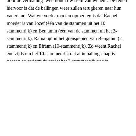
door de vermaning ‘weerhoudt uw stem van wenen’. De reden
hiervoor is dat de ballingen weer zullen terugkeren naar hun
vaderland. Wat we verder moeten opmerken is dat Rachel
moeder is van Jozef (één van de stammen uit het 10-
stammenrijk) en Benjamin (één van de stammen uit het 2-
stammenrijk). Rama ligt in het grensgebied van Benjamin (2-
stammenrijk) en Efraïm (10-stammenrijk). Zo weent Rachel
enerzijds om het 10-stammenrijk dat al in ballingschap is
gegaan en anderzijds omdat het 2-stammenrijk nog in
ballingschap zal gaan. Het vervolg van de tekst in Jeremia wijst
op de terugkeer van de ballingen uit beide ballingschappen en
de komst van de Messias.
De terugkeer uit de ballingschap wordt in het Oude Testament
vaker ver­bonden met de komst van de Messias. Dat lezen we al
bij de zegen en vloek in Deuteronomium (Deut. 30:1) en dat
komen we later veelvuldig tegen bij de profeten (Jes. 11:11, Jer.
29:14, Jer. 30:3, Ez. 20:41, Ez. 37:21, Micha 2:12, Micha 5:1,
enz.). Het voert te ver om daar nu uitgebreid op in te gaan.