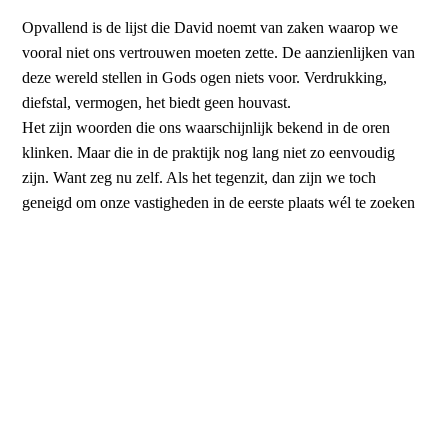
Opvallend is de lijst die David noemt van zaken waarop we
vooral niet ons vertrouwen moeten zette. De aanzienlijken van
deze wereld stellen in Gods ogen niets voor. Verdrukking,
diefstal, vermogen, het biedt geen houvast.
Het zijn woorden die ons waarschijnlijk bekend in de oren
klinken. Maar die in de praktijk nog lang niet zo eenvoudig
zijn. Want zeg nu zelf. Als het tegenzit, dan zijn we toch
geneigd om onze vastigheden in de eerste plaats wél te zoeken
in de dingen buiten God om? De verzekering. De uitkering. De
artsen. Het ziekenhuis. Het lijkt wel in ons bloed te zitten.
Telkens weer zijn we geneigd om het in eerste instantie te
verwachten van aardse zaken. Natuurlijk, we mogen alle
middelen die er zijn met dankbaarheid gebruiken. Het gaat
erom dat we ons vertrouwen daar uiteindelijk niet op zetten.
Ons vertrouwen moeten we richten op God. Hij is ons heil, Hij
is onze burcht, Hij is onze rots.