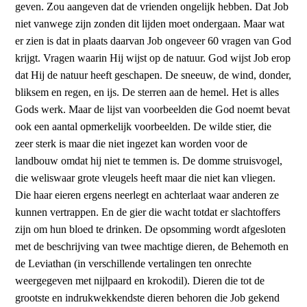
geven. Zou aangeven dat de vrienden ongelijk hebben. Dat Job
niet vanwege zijn zonden dit lijden moet ondergaan. Maar wat
er zien is dat in plaats daarvan Job ongeveer 60 vragen van God
krijgt. Vragen waarin Hij wijst op de natuur. God wijst Job erop
dat Hij de natuur heeft geschapen. De sneeuw, de wind, donder,
bliksem en regen, en ijs. De sterren aan de hemel. Het is alles
Gods werk. Maar de lijst van voorbeelden die God noemt bevat
ook een aantal opmerkelijk voorbeelden. De wilde stier, die
zeer sterk is maar die niet ingezet kan worden voor de
landbouw omdat hij niet te temmen is. De domme struisvogel,
die weliswaar grote vleugels heeft maar die niet kan vliegen.
Die haar eieren ergens neerlegt en achterlaat waar anderen ze
kunnen vertrappen. En de gier die wacht totdat er slachtoffers
zijn om hun bloed te drinken. De opsomming wordt afgesloten
met de beschrijving van twee machtige dieren, de Behemoth en
de Leviathan (in verschillende vertalingen ten onrechte
weergegeven met nijlpaard en krokodil). Dieren die tot de
grootste en indrukwekkendste dieren behoren die Job gekend