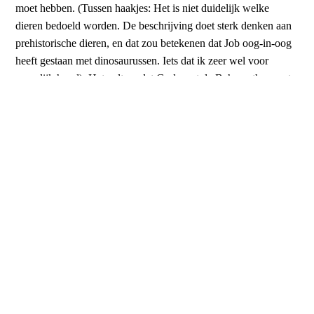
moet hebben. (Tussen haakjes: Het is niet duidelijk welke
dieren bedoeld worden. De beschrijving doet sterk denken aan
prehistorische dieren, en dat zou betekenen dat Job oog-in-oog
heeft gestaan met dinosaurussen. Iets dat ik zeer wel voor
mogelijk houd). Het valt op dat God eerst de Behemoth noemt,
die Job zelf ook al had vermeld. Om dan vervolgens met een
dier te komen die daar nog bovenuit gaat. Het is niet moeilijk
om Gods macht te zien in die geweldige dieren. Maar in Gods
natuur zien we ook de wilde stier die niet te temmen is, de
domme struisvogel, de bloeddorstige gier. En de boodschap is
duidelijk. Weliswaar begrijpen we niet alles, het loopt God niet
uit de hand. En Job erkent dat: ‘Eerder had ik slechts over u
gehoord, maar nu heb ik u met eigen ogen aanschouwd’. Job
krijgt geen pasklaar antwoord op de vraag waarom hem dit
lijden moest overkomen. Wat God zeggen wil is dat Job erop
moet vertrouwen dat het God niet uit de hand loopt. Dat Job op
Hem moet vertrouwen.
En dat is ook voor ons een belangrijke boodschap. We krijgen